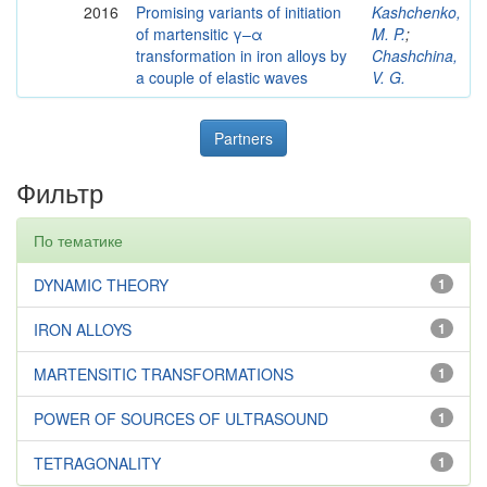
2016
Promising variants of initiation
Kashchenko,
of martensitic γ–α
M. P.
;
transformation in iron alloys by
Chashchina,
a couple of elastic waves
V. G.
Partners
Фильтр
По тематике
DYNAMIC THEORY
1
IRON ALLOYS
1
MARTENSITIC TRANSFORMATIONS
1
POWER OF SOURCES OF ULTRASOUND
1
TETRAGONALITY
1