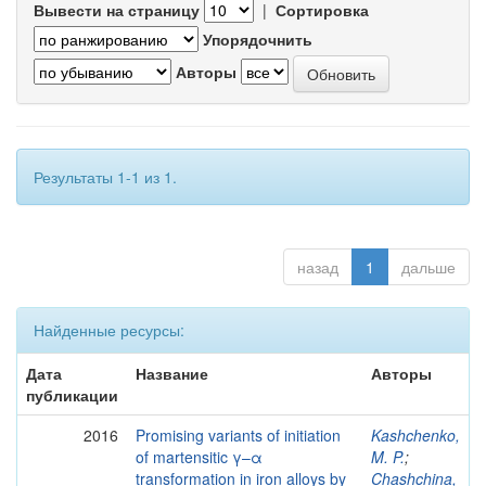
Вывести на страницу
|
Сортировка
Упорядочнить
Авторы
Результаты 1-1 из 1.
назад
1
дальше
Найденные ресурсы:
Дата
Название
Авторы
публикации
2016
Promising variants of initiation
Kashchenko,
of martensitic γ–α
M. P.
;
transformation in iron alloys by
Chashchina,