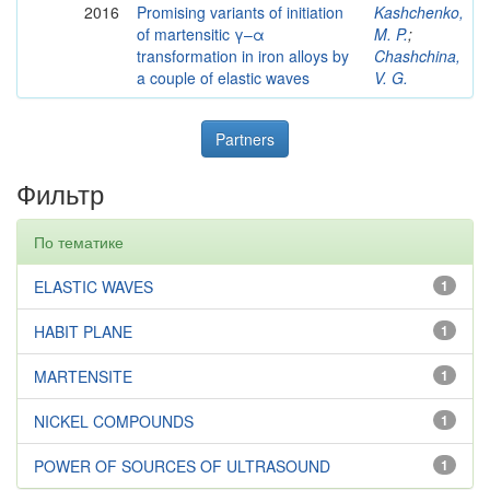
2016
Promising variants of initiation
Kashchenko,
of martensitic γ–α
M. P.
;
transformation in iron alloys by
Chashchina,
a couple of elastic waves
V. G.
Partners
Фильтр
По тематике
ELASTIC WAVES
1
HABIT PLANE
1
MARTENSITE
1
NICKEL COMPOUNDS
1
POWER OF SOURCES OF ULTRASOUND
1