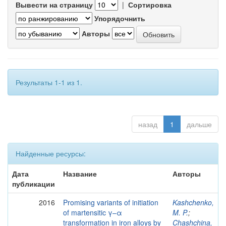
Вывести на страницу
|
Сортировка
Упорядочнить
Авторы
Результаты 1-1 из 1.
назад
1
дальше
Найденные ресурсы:
Дата
Название
Авторы
публикации
2016
Promising variants of initiation
Kashchenko,
of martensitic γ–α
M. P.
;
transformation in iron alloys by
Chashchina,